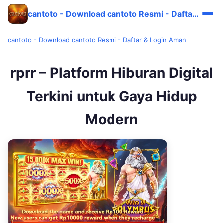
cantoto - Download cantoto Resmi - Daftar & Login Aman
cantoto - Download cantoto Resmi - Daftar & Login Aman
rprr – Platform Hiburan Digital
Terkini untuk Gaya Hidup
Modern