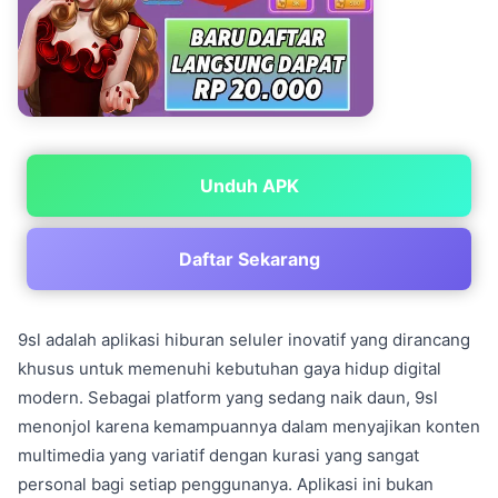
Unduh APK
Daftar Sekarang
9sl adalah aplikasi hiburan seluler inovatif yang dirancang
khusus untuk memenuhi kebutuhan gaya hidup digital
modern. Sebagai platform yang sedang naik daun, 9sl
menonjol karena kemampuannya dalam menyajikan konten
multimedia yang variatif dengan kurasi yang sangat
personal bagi setiap penggunanya. Aplikasi ini bukan