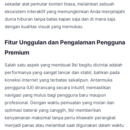
sekadar alat pemutar konten biasa, melainkan sebuah
ekosistem interaktif yang memungkinkan Anda menjelajahi
dunia hiburan tanpa batas kapan saja dan di mana saja
dengan kualitas visual yang memukau.
Fitur Unggulan dan Pengalaman Pengguna
Premium
Salah satu aspek yang membuat 9sl begitu dicintai adalah
performanya yang sangat lancar dan stabil, bahkan pada
koneksi internet yang terbatas sekalipun. Antarmuka
pengguna (UI) dirancang secara intuitif, memastikan
navigasi yang mulus bagi pengguna baru maupun
profesional. Dengan waktu pemuatan yang instan dan
optimasi baterai yang canggih, 9sl memberikan
kenyamanan maksimal tanpa perlu khawatir perangkat
menjadi panas atau melambat saat digunakan dalam waktu