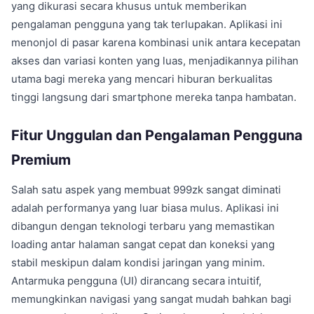
yang dikurasi secara khusus untuk memberikan
pengalaman pengguna yang tak terlupakan. Aplikasi ini
menonjol di pasar karena kombinasi unik antara kecepatan
akses dan variasi konten yang luas, menjadikannya pilihan
utama bagi mereka yang mencari hiburan berkualitas
tinggi langsung dari smartphone mereka tanpa hambatan.
Fitur Unggulan dan Pengalaman Pengguna
Premium
Salah satu aspek yang membuat 999zk sangat diminati
adalah performanya yang luar biasa mulus. Aplikasi ini
dibangun dengan teknologi terbaru yang memastikan
loading antar halaman sangat cepat dan koneksi yang
stabil meskipun dalam kondisi jaringan yang minim.
Antarmuka pengguna (UI) dirancang secara intuitif,
memungkinkan navigasi yang sangat mudah bahkan bagi