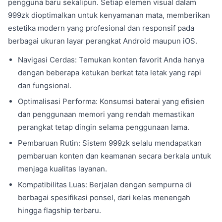
pengguna baru sekalipun. Setiap elemen visual dalam
999zk dioptimalkan untuk kenyamanan mata, memberikan
estetika modern yang profesional dan responsif pada
berbagai ukuran layar perangkat Android maupun iOS.
Navigasi Cerdas: Temukan konten favorit Anda hanya
dengan beberapa ketukan berkat tata letak yang rapi
dan fungsional.
Optimalisasi Performa: Konsumsi baterai yang efisien
dan penggunaan memori yang rendah memastikan
perangkat tetap dingin selama penggunaan lama.
Pembaruan Rutin: Sistem 999zk selalu mendapatkan
pembaruan konten dan keamanan secara berkala untuk
menjaga kualitas layanan.
Kompatibilitas Luas: Berjalan dengan sempurna di
berbagai spesifikasi ponsel, dari kelas menengah
hingga flagship terbaru.